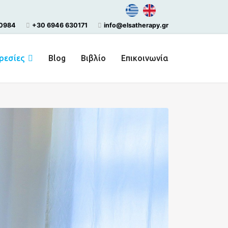
50984
+30 6946 630171
info@elsatherapy.gr
ρεσίες
Blog
Βιβλίο
Επικοινωνία