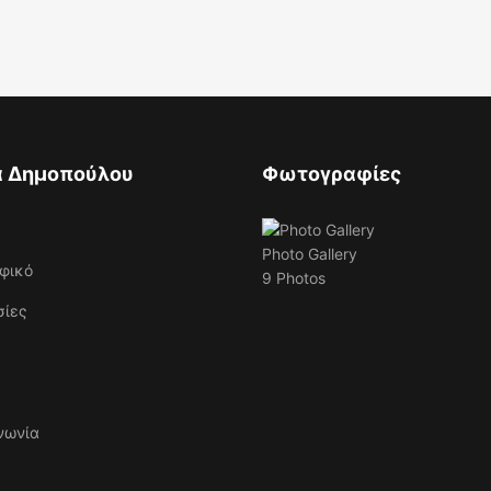
 Δημοπούλου
Φωτογραφίες
Photo Gallery
φικό
9 Photos
σίες
νωνία