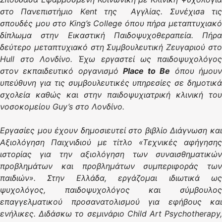
στο Πανεπιστήμιο Κent της Αγγλίας. Συνέχισ
a τι
σπουδές μου στο Κing’s College όπου πήρα μεταπτυχιακό
δίπλωμα στην Εικαστική Παιδοψυχοθεραπεία. Πήρα
δεύτερο μεταπτυχιακό στη Συμβουλευτική Ζευγαριού στο
Hull στο Λονδίνο. Έχω εργαστεί ως παιδοψυχολόγος
στον εκπαιδευτικό οργανισμό
Place to Be
όπου ήμου
υπεύθυνη για τις συμβουλευτικές υπηρεσίες σε δημοτικά
σχολεία καθώς και στην παιδοψυχιατρική κλινική του
νοσοκομείου Guy’s στο Λονδίνο.
Εργασίες μου έχουν δημοσιευτεί στο βιβλίο Διάγνωση και
Αξιολόγηση Παιχνιδιού με τίτλο «Τεχνικές αφήγησης
ιστορίας για την αξιολόγηση των συναισθηματικών
προβλημάτων και προβλημάτων συμπεριφοράς των
παιδιών». Στην Ελλάδα, εργάζομαι ιδιωτικά ως
ψυχολόγος, παιδοψυχολόγος και σύμβουλος
επαγγελματικού προσανατολισμού για εφήβους και
ενήλικες. Διδάσκω το σεμινάριο
Child
Art
Psychotherapy