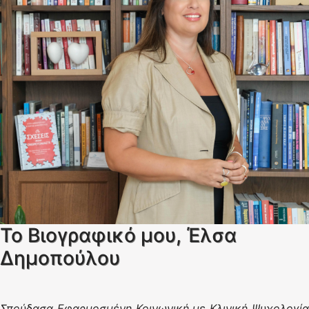
Το Βιογραφικό μου, Έλσα
Δημοπούλου
Σπούδασα Εφαρμοσμένη Κοινωνική με Κλινική Ψυχολογία