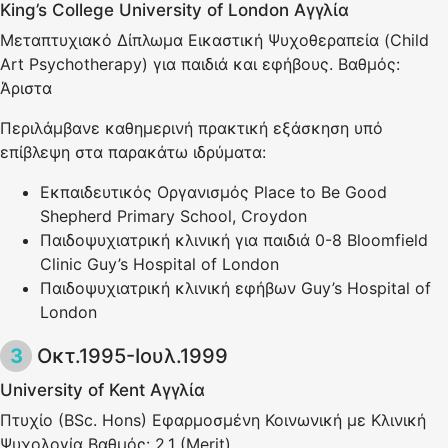
Κing’s College University of London Aγγλία
Μεταπτυχιακό Δίπλωμα Εικαστική Ψυχοθεραπεία (Child
Αrt Psychotherapy) για παιδιά και εφήβους. Βαθμός:
Άριστα
Περιλάμβανε καθημερινή πρακτική εξάσκηση υπό
επίβλεψη στα παρακάτω ιδρύματα:
Εκπαιδευτικός Οργανισμός Place to Be Good
Shepherd Primary School, Croydon
Παιδοψυχιατρική κλινική για παιδιά 0-8 Βloomfield
Clinic Guy’s Hospital of London
Παιδοψυχιατρική κλινική εφήβων Guy’s Hospital of
London
Οκτ.1995-Ιουλ.1999
University of Kent Αγγλία
Πτυχίο (ΒSc. Hons) Εφαρμοσμένη Κοινωνική με Κλινική
Ψυχολογία Βαθμός: 2.1 (Μerit)